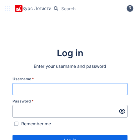
Курс Логистика Wiki
More
Log in
Enter your username and password
Username
*
Password
*
Remember me