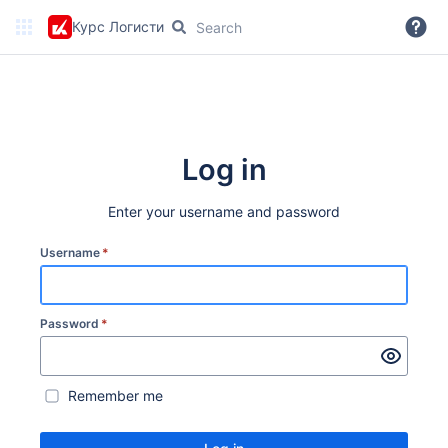
Курс Логистика Wiki
More
Log in
Enter your username and password
Username
*
Password
*
Remember me