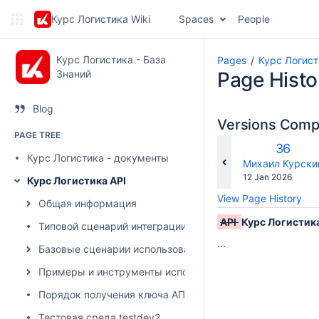
Курс Логистика Wiki
Spaces
People
Курс Логистика - База
Pages
Курс Логист
Знаний
Page Histo
Blog
Versions Com
PAGE TREE
Old
36
Курс Логистика - документы
Version
changes.mady.b
Михаил Курски
Saved
12 Jan 2026
Курс Логистика API
on
View Page History
Общая информация
API
Курс Логистик
Типовой сценарий интеграции
...
Базовые сценарии использования
Примеры и инструменты использования API
Порядок получения ключа АПИ
Тестовая среда testdev2