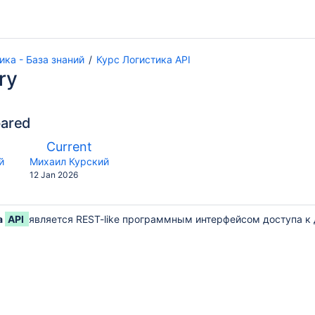
ика - База знаний
Курс Логистика API
ry
pared
compared
New
Current
with
Version
y.user
changes.mady.by.user
й
Михаил Курский
Saved
12 Jan 2026
on
а
API
является REST-like программным интерфейсом доступа к