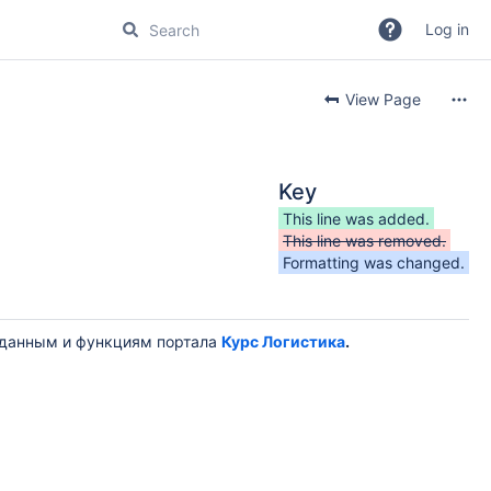
Log in
View Page
Key
This line was added.
This line was removed.
Formatting was changed.
 данным и функциям портала
Курс Логистика
.