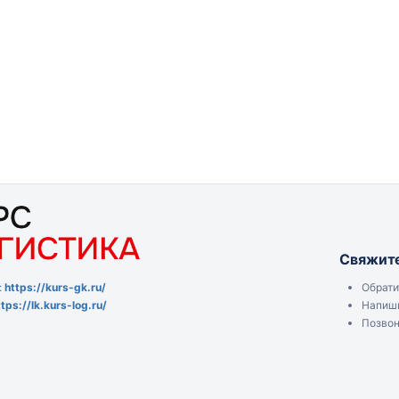
Свяжите
Обрати
:
https://kurs-gk.ru/
Напиши
ttps://lk.kurs-log.ru/
Позвон