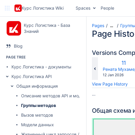
Курс Логистика Wiki
Spaces
People
Курс Логистика - База
Pages
Группы
…
Знаний
Page Histo
Blog
Versions Com
PAGE TREE
Old
11
Курс Логистика - документы
Versi
changes.mady.b
Рената Мухаме
Saved
12 Jan 2026
Курс Логистика API
on
View Page History
Общая информация
...
Описание методов API и моделей данных
Группы методов
Общая схема и
Вызов методов
Модели данных
Жизненный цикл запросов / заявок, статусы, доступн