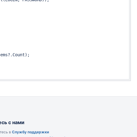


ems?.Count);

сь с нами
тесь в
Службу поддержки