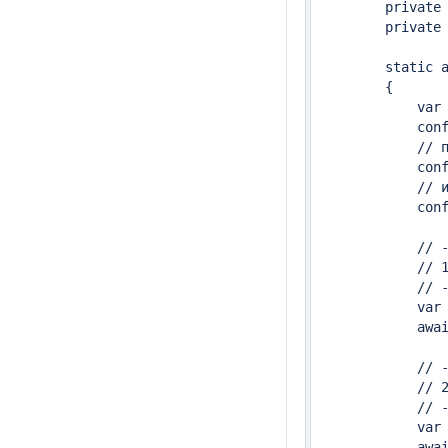
        private 
        private 
        static a
        {

            var 
            conf
            // п
            conf
            // и
            conf
            // -
            // 1
            // -
            var 
            awai
            // -
            // 2
            // -
            var 
            awai