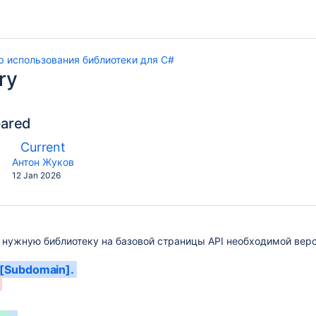
 использования библиотеки для С#
ry
pared
compared
New
Current
with
Version
y.user
changes.mady.by.user
Антон Жуков
Saved
12 Jan 2026
on
 нужную библиотеку на базовой страницы API необходимой верс
/[Subdomain].