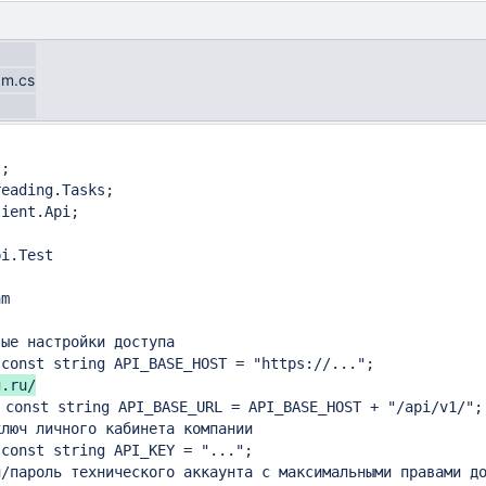
am.cs
;

eading.Tasks;

ient.Api;

i.Test

m

ые настройки доступа

.ru/

 const string API_BASE_URL = API_BASE_HOST + "/api/v1/";

люч личного кабинета компании

const string API_KEY = "...";

/пароль технического аккаунта с максимальными правами до