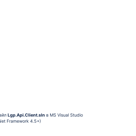
файл
Lgp.Api.Client.sln
в MS Visual Studio
Net Framework 4.5+)