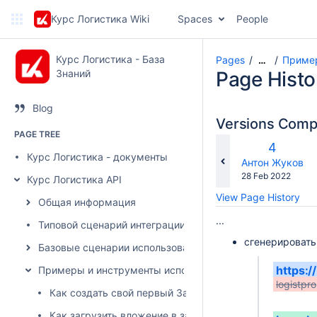
Курс Логистика Wiki
Spaces
People
Курс Логистика - База
Pages
Пример
…
Знаний
Page Histo
Blog
Versions Com
PAGE TREE
Old
4
Курс Логистика - документы
Version
changes.mady.b
Антон Жуков
Saved
28 Feb 2022
Курс Логистика API
on
View Page History
Общая информация
...
Типовой сценарий интеграции
сгенерировать
Базовые сценарии использования
https:/
Примеры и инструменты использования API
logistpro
Как создать свой первый Запрос на перевозку
Как загрузить вложение в запрос/заявку