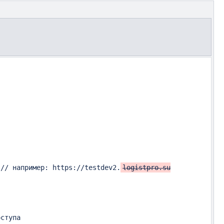
        private const string API_BASE_HOST = "https://...";		// например: https://testdev2.
logistpro.su

ступа
