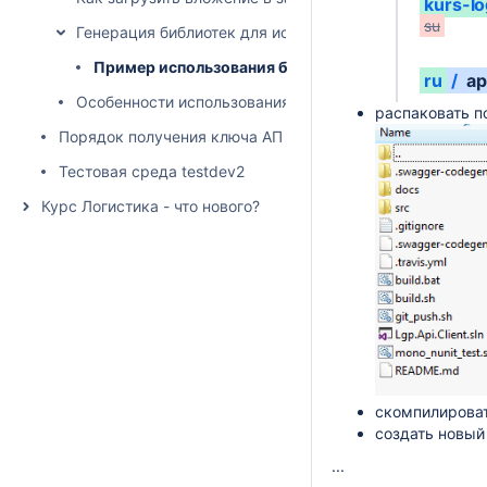
kurs-lo
su
Генерация библиотек для использования API
Пример использования библиотеки для С#
ru
/
ap
Особенности использования API с помощью консольн
распаковать 
Порядок получения ключа АПИ
Тестовая среда testdev2
Курс Логистика - что нового?
скомпилироват
создать новый 
...