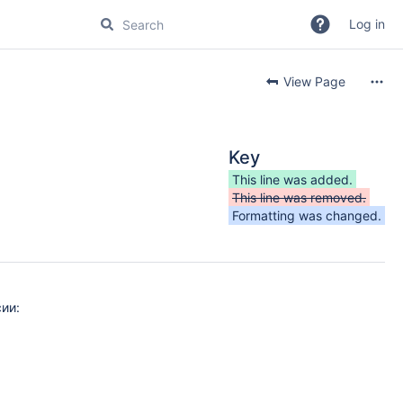
Log in
View Page
Key
This line was added.
This line was removed.
Formatting was changed.
ии: