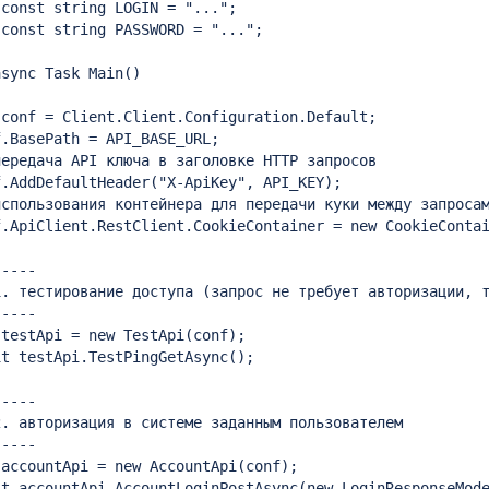
const string LOGIN = "...";

const string PASSWORD = "...";

sync Task Main()

conf = Client.Client.Configuration.Default;

.BasePath = API_BASE_URL;

ередача API ключа в заголовке HTTP запросов

.AddDefaultHeader("X-ApiKey", API_KEY);

спользования контейнера для передачи куки между запросам
.ApiClient.RestClient.CookieContainer = new CookieContai
----

. тестирование доступа (запрос не требует авторизации, т
----

testApi = new TestApi(conf);

t testApi.TestPingGetAsync();

----

. авторизация в системе заданным пользователем

----

accountApi = new AccountApi(conf);

t accountApi.AccountLoginPostAsync(new LoginResponseMode