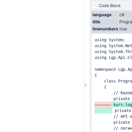
Code Block
language
c#
title
Progr
linenumbers
true
using System;

using System.Net
using System.Thr
using Lgp.Api.Cl
namespace Lgp.Ap
{

    class Progra
    {

        // базов
kurs-log
 private
        // API к
        private 
        // логин