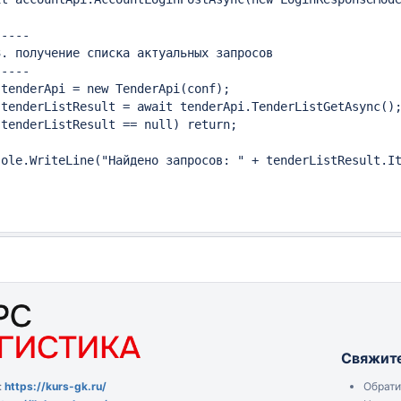
----

. получение списка актуальных запросов

----

tenderApi = new TenderApi(conf);

tenderListResult = await tenderApi.TenderListGetAsync();
tenderListResult == null) return;

ole.WriteLine("Найдено запросов: " + tenderListResult.It
Свяжите
Обрати
:
https://kurs-gk.ru/