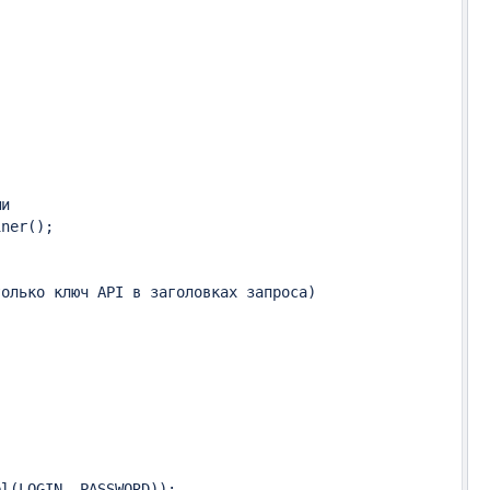
и

ner();

олько ключ API в заголовках запроса)

l(LOGIN, PASSWORD));
