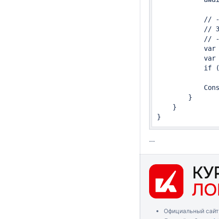
            // -
            // 3
            // -
            var 
            var 
            if (
            Cons
        }

    }

...
Официальный сайт