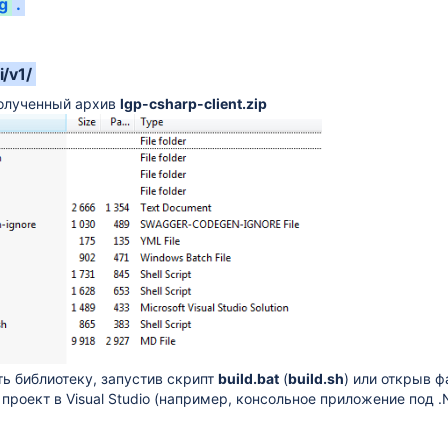
g
.
i/v1/
ых утилит
полученный архив
lgp-csharp-client.zip
ь библиотеку, запустив скрипт
build.bat
(
build.sh
) или открыв 
проект в Visual Studio (например, консольное приложение под .