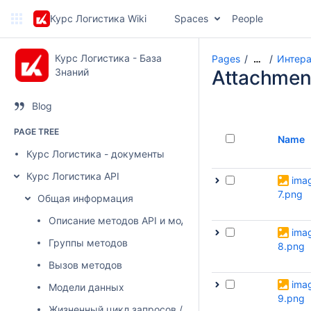
Курс Логистика Wiki
Spaces
People
Курс Логистика - База
Pages
Интера
…
Знаний
Attachmen
Blog
PAGE TREE
Name
Курс Логистика - документы
Курс Логистика API
ima
7.png
Общая информация
Описание методов API и моделей данных
ima
Группы методов
8.png
Вызов методов
ima
Модели данных
9.png
Жизненный цикл запросов / заявок, статусы, доступн