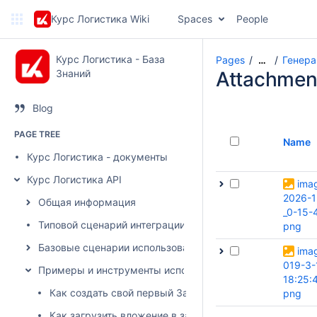
Курс Логистика Wiki
Spaces
People
Курс Логистика - База
Pages
Генера
…
Знаний
Attachmen
Blog
PAGE TREE
Name
Курс Логистика - документы
Курс Логистика API
ima
2026-1
Общая информация
_0-15-
Типовой сценарий интеграции
png
Базовые сценарии использования
ima
019-3-
Примеры и инструменты использования API
18:25:
Как создать свой первый Запрос на перевозку
png
Как загрузить вложение в запрос/заявку