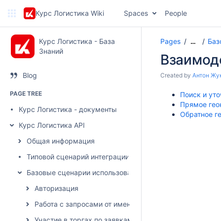
Курс Логистика Wiki
Spaces
People
Курс Логистика - База
Pages
Баз
…
Знаний
Взаимод
Blog
Created by
Антон Жу
PAGE TREE
Поиск и ут
Прямое гео
Курс Логистика - документы
Обратное г
Курс Логистика API
Общая информация
Типовой сценарий интеграции
Базовые сценарии использования
Авторизация
Работа с запросами от имени грузовладельца
Участие в торгах по заявкам от имени грузоперевозч