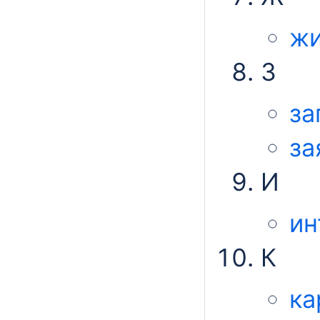
жи
З
за
за
И
ин
К
ка