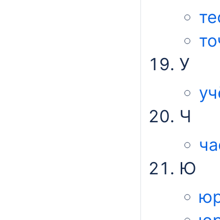
те
то
У
уч
Ч
ча
Ю
юр