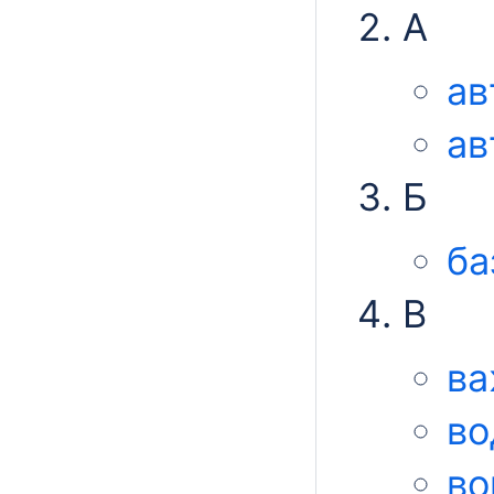
А
ав
ав
Б
ба
В
ва
во
во