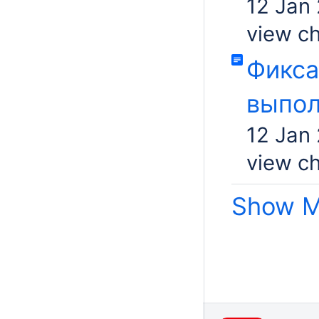
12 Jan
view c
Фикса
выпол
12 Jan
view c
Show M