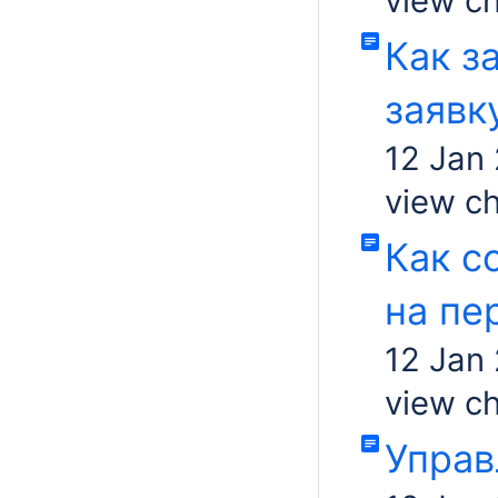
view c
Как з
заявк
12 Jan
view c
Как с
на пе
12 Jan
view c
Управ