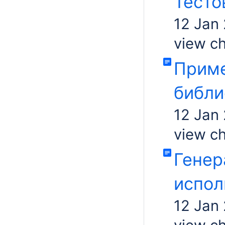
Тесто
12 Jan
view c
Приме
библи
12 Jan
view c
Генер
испол
12 Jan