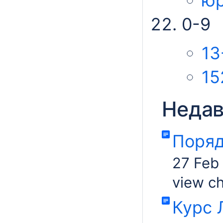
ю
0-9
13
15
Недав
Поряд
27 Feb
view c
Курс 