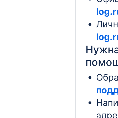
log.r
Личн
log.r
Нужна
помо
Обра
под
Напи
адре