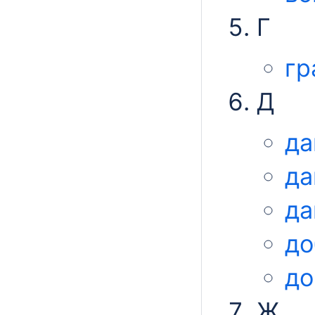
Г
гр
Д
да
да
да
до
до
Ж