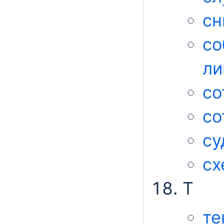
сн
со
ли
со
со
су
сх
Т
те