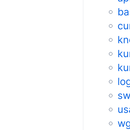
ba
cu
kn
ku
ku
lo
sw
us
wg