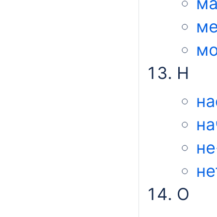
м
ме
мо
Н
на
на
не
не
О