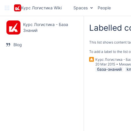
Курс Логистика Wiki
Spaces
People
Курс Логистика - База
Labelled c
Знаний
This list shows content ta
Blog
To add a label to the list
Курс Логистика - Ба
20 Mar 2015
•
Михаи
база-знаний
k