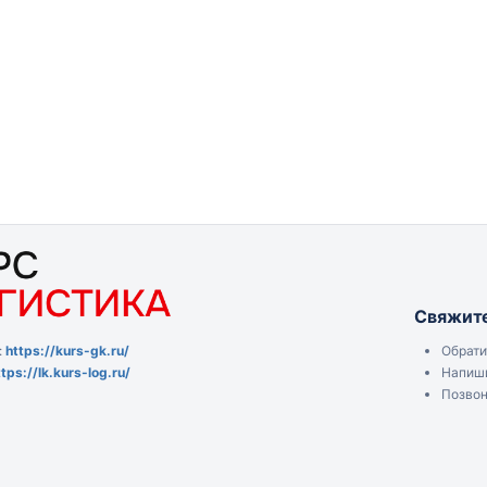
Свяжите
Обрати
:
https://kurs-gk.ru/
Напиши
ttps://lk.kurs-log.ru/
Позвон