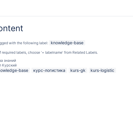
ontent
knowledge-base
gged with the following label:
 of required labels, choose '+ labelname' from Related Labels.
за знаний
л Курский
nowledge-base
курс-логистика
kurs-gk
kurs-logistic