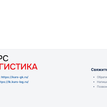
ика
и
Свяжите
Обрати
:
https://kurs-gk.ru/
Напиши
ttps://lk.kurs-log.ru/
Позвон