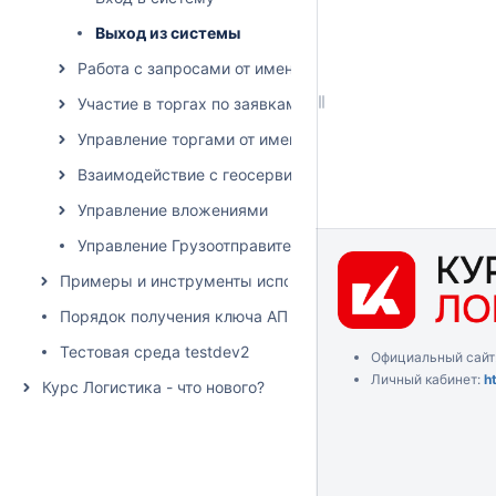
Выход из системы
Работа с запросами от имени грузовладельца
Участие в торгах по заявкам от имени грузоперевозч
Управление торгами от имени грузовладельца
Взаимодействие с геосервисами
Управление вложениями
Управление Грузоотправителями и Грузополучателям
Примеры и инструменты использования API
Порядок получения ключа АПИ
Тестовая среда testdev2
Официальный сайт
Личный кабинет:
h
Курс Логистика - что нового?