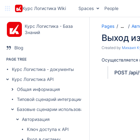
Курс Логистика Wiki
Spaces
People
Курс Логистика - База
Pages
Авт
…
Знаний
Выход и
Blog
Created by
Михаил К
PAGE TREE
Осуществляется 
Курс Логистика - документы
POST /api/
Курс Логистика API
Общая информация
Типовой сценарий интеграции
Базовые сценарии использования
Авторизация
Ключ доступа к API
Вход в систему