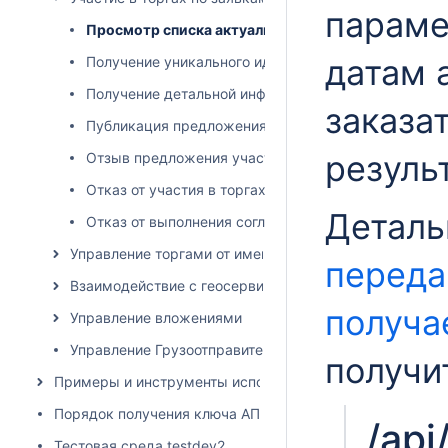
параме
Просмотр списка актуальных заявок на торгах
датам 
Получение уникального идентификатора заявки
Получение детальной информации по заявке и ист
заказа
Публикация предложения по заявке на перевозку
резуль
Отзыв предложения участником торгов
Отказ от участия в торгах
Деталь
Отказ от выполнения согласованной перевозки
Управление торгами от имени грузовладельца
перед
Взаимодействие с геосервисами
получ
Управление вложениями
Управление Грузоотправителями и Грузополучателям
получи
Примеры и инструменты использования API
Порядок получения ключа АПИ
/api
Тестовая среда testdev2