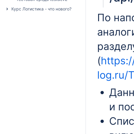
Курс Логистика - что нового?
По нап
аналог
раздел
(
https:/
log.ru/
Данн
и по
Спис