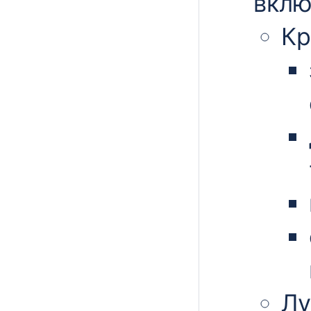
вкл
Кр
Лу