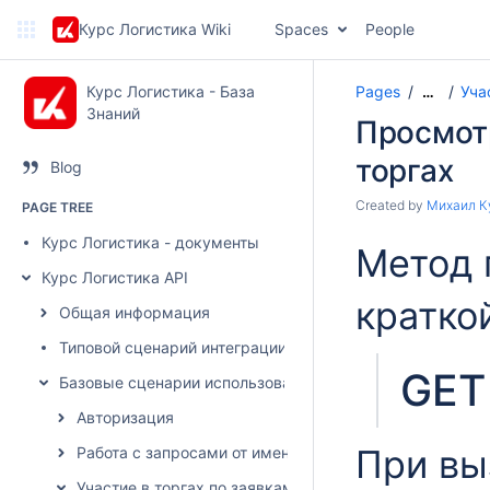
Курс Логистика Wiki
Spaces
People
Курс Логистика - База
Pages
Уча
…
Знаний
Просмотр
торгах
Blog
Created by
Михаил К
PAGE TREE
Курс Логистика - документы
Метод 
Курс Логистика API
кратко
Общая информация
Типовой сценарий интеграции
GET 
Базовые сценарии использования
Авторизация
При вы
Работа с запросами от имени грузовладельца
Участие в торгах по заявкам от имени грузоперевозч