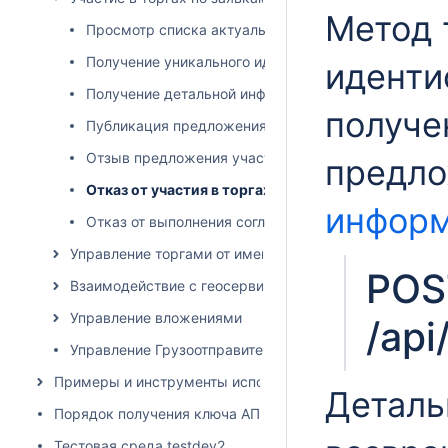
Метод 
Просмотр списка актуальных заявок на торгах
Получение уникального идентификатора заявки
иденти
Получение детальной информации по заявке и ист
получе
Публикация предложения по заявке на перевозку
Отзыв предложения участником торгов
предл
Отказ от участия в торгах
информ
Отказ от выполнения согласованной перевозки
Управление торгами от имени грузовладельца
POS
Взаимодействие с геосервисами
Управление вложениями
/api
Управление Грузоотправителями и Грузополучателям
Примеры и инструменты использования API
Деталь
Порядок получения ключа АПИ
Тестовая среда testdev2