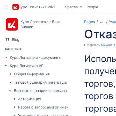
Курс Логистика Wiki
Spaces
People
Курс Логистика - База
Pages
Уча
…
Знаний
Отказ
Blog
Created by
Михаил К
PAGE TREE
Исполь
Курс Логистика - документы
Курс Логистика API
получе
Общая информация
торгов,
Типовой сценарий интеграции
Базовые сценарии использования
торгов
Авторизация
торгов
Работа с запросами от имени грузовладельца
Участие в торгах по заявкам от имени грузоперевозч