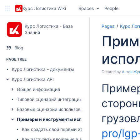
Курс Логистика Wiki
Spaces
People
Курс Логистика - База
Pages
Курс Лог
Знаний
Прим
Blog
испо
PAGE TREE
Курс Логистика - документы
Created by
Антон Жу
Курс Логистика API
Пример
Общая информация
Типовой сценарий интеграции
сторон
Базовые сценарии использования
грузов
Примеры и инструменты использования API
Как создать свой первый Запрос на перевозку
pro/lgp
Как загрузить вложение в запрос/заявку