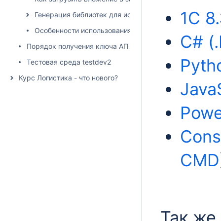
1C 8
Генерация библиотек для использования API
Особенности использования API с помощью консольн
C# (.
Порядок получения ключа АПИ
Pyth
Тестовая среда testdev2
Курс Логистика - что нового?
JavaS
Powe
Cons
CMD
Так же