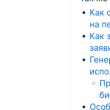
Как 
на п
Как 
заяв
Гене
испо
Пр
би
Особ