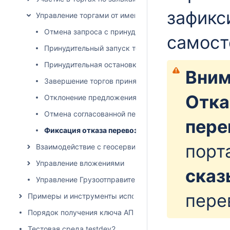
зафикс
Управление торгами от имени грузовладельца
Отмена запроса с принудительной остановкой торг
самост
Принудительный запуск торгов
Принудительная остановка торгов
Вним
Завершение торгов принятием предложения участ
Отка
Отклонение предложения участника
Отмена согласованной перевозки
пере
Фиксация отказа перевозчика от выполнения пере
порт
Взаимодействие с геосервисами
Управление вложениями
сказ
Управление Грузоотправителями и Грузополучателям
пере
Примеры и инструменты использования API
Порядок получения ключа АПИ
Тестовая среда testdev2