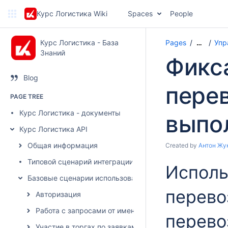
Курс Логистика Wiki
Spaces
People
Курс Логистика - База
Pages
Упр
…
Знаний
Фикс
Blog
перев
PAGE TREE
Курс Логистика - документы
выпо
Курс Логистика API
Общая информация
Created by
Антон Жу
Типовой сценарий интеграции
Исполь
Базовые сценарии использования
перево
Авторизация
Работа с запросами от имени грузовладельца
перево
Участие в торгах по заявкам от имени грузоперевозч