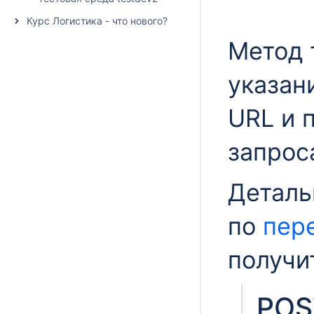
Курс Логистика - что нового?
Метод 
указан
URL
и п
запрос
Детал
по
пер
получи
POST