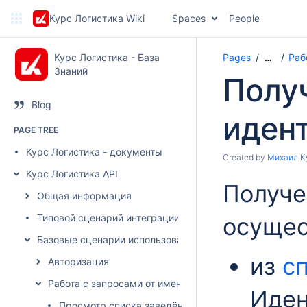
Курс Логистика Wiki
Spaces
People
Курс Логистика - База
Pages
Раб
…
Знаний
Полу
Blog
иден
PAGE TREE
Курс Логистика - документы
Created by
Михаил К
Курс Логистика API
Получе
Общая информация
Типовой сценарий интеграции
осущес
Базовые сценарии использования
из
с
Авторизация
Работа с запросами от имени грузовладельца
Иден
Просмотр списка заведённых запросов на торги