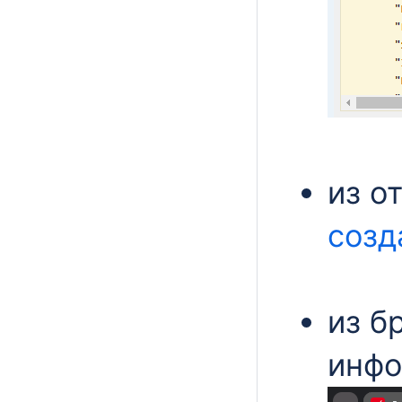
из о
созд
из б
инфо