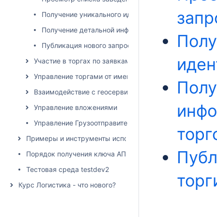
запр
Получение уникального идентификатора запроса
Получение детальной информации по запросу и ход
Полу
Публикация нового запроса на торги
иден
Участие в торгах по заявкам от имени грузоперевозч
Управление торгами от имени грузовладельца
Полу
Взаимодействие с геосервисами
инфо
Управление вложениями
Управление Грузоотправителями и Грузополучателям
торг
Примеры и инструменты использования API
Публ
Порядок получения ключа АПИ
Тестовая среда testdev2
торг
Курс Логистика - что нового?