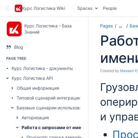
Курс Логистика Wiki
Spaces
People
Курс Логистика - База
Pages
Баз
…
Знаний
Работ
Blog
имен
PAGE TREE
Курс Логистика - документы
Created by
Михаил К
Курс Логистика API
Грузов
Общая информация
Типовой сценарий интеграции
оперир
Базовые сценарии использования
и упра
Авторизация
Работа с запросами от имени грузовладельца
Прос
Просмотр списка заведённых запросов на торги