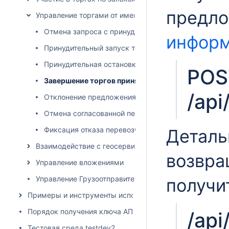
предл
Управление торгами от имени грузовладельца
Отмена запроса с принудительной остановкой торг
информ
Принудительный запуск торгов
Принудительная остановка торгов
POS
Завершение торгов принятием предложения учас
/api
Отклонение предложения участника
Отмена согласованной перевозки
Фиксация отказа перевозчика от выполнения перев
Деталь
Взаимодействие с геосервисами
возвра
Управление вложениями
Управление Грузоотправителями и Грузополучателям
получи
Примеры и инструменты использования API
Порядок получения ключа АПИ
/api
Тестовая среда testdev2