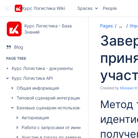
Курс Логистика Wiki
Spaces
People
Курс Логистика - База
Pages
Упр
…
Знаний
Заве
Blog
прин
PAGE TREE
Курс Логистика - документы
учас
Курс Логистика API
Общая информация
Created by
Михаил К
Типовой сценарий интеграции
Метод 
Базовые сценарии использования
иденти
Авторизация
Работа с запросами от имени грузовладельца
получе
Участие в торгах по заявкам от имени грузоперевозч