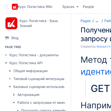
Курс Логистика Wiki
Spaces
People
Курс Логистика - База
Pages
Раб
…
Знаний
Получен
запросу 
Blog
Created by
Михаил К
PAGE TREE
Курс Логистика - документы
Метод 
Курс Логистика API
иденти
Общая информация
Типовой сценарий интеграции
GET 
Базовые сценарии использования
Авторизация
Наприм
Работа с запросами от имени грузовладельца
Просмотр списка заведённых запросов на торги