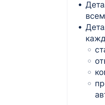
Дета
всем
Дета
кажд
ст
от
ко
пр
ав