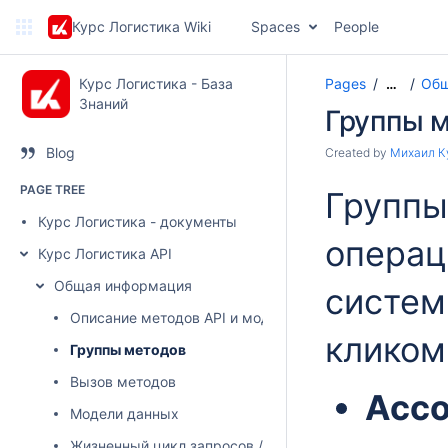
Курс Логистика Wiki
Spaces
People
Курс Логистика - База
Pages
Общ
…
Знаний
Группы 
Blog
Created by
Михаил К
PAGE TREE
Группы
Курс Логистика - документы
операц
Курс Логистика API
Общая информация
систем
Описание методов API и моделей данных
кликом
Группы методов
Вызов методов
Acco
Модели данных
Жизненный цикл запросов / заявок, статусы, доступн