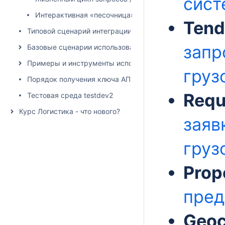
сист
Интерактивная «песочница» с тестовыми данными
Tend
Типовой сценарий интеграции
запр
Базовые сценарии использования
Примеры и инструменты использования API
груз
Порядок получения ключа АПИ
Requ
Тестовая среда testdev2
Курс Логистика - что нового?
заяв
груз
Prop
пред
Geo